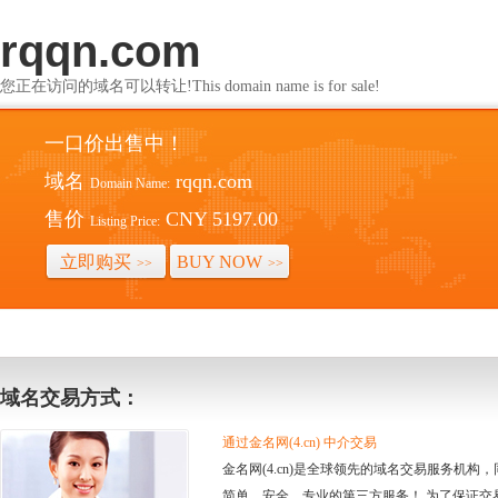
rqqn.com
您正在访问的域名可以转让!This domain name is for sale!
一口价出售中！
域名
rqqn.com
Domain Name:
售价
CNY 5197.00
Listing Price:
立即购买
BUY NOW
>>
>>
域名交易方式：
通过金名网(4.cn) 中介交易
金名网(4.cn)是全球领先的域名交易服务机
简单、安全、专业的第三方服务！ 为了保证交