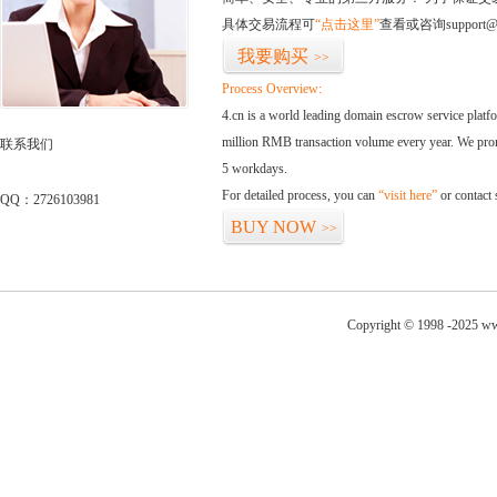
具体交易流程可
“点击这里”
查看或咨询support@
我要购买
>>
Process Overview:
4.cn is a world leading domain escrow service plat
million RMB transaction volume every year. We promi
联系我们
5 workdays.
For detailed process, you can
“visit here”
or contact
QQ：2726103981
BUY NOW
>>
Copyright © 1998 -2025 ww